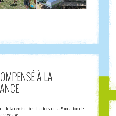
COMPENSÉ À LA
RANCE
rs de la remise des Lauriers de la Fondation de
senage (38).