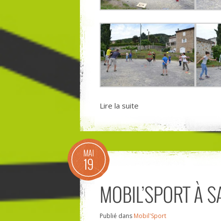
Lire la suite
MAI
19
MOBIL’SPORT À S
Publié dans
Mobil'Sport