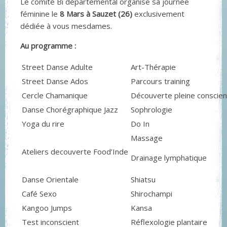
Le comité Bi départemental organise sa journée
féminine le
8 Mars à Sauzet (26)
exclusivement
dédiée à vous mesdames.
Au programme :
Street Danse Adulte
Art-Thérapie
Street Danse Ados
Parcours training
Cercle Chamanique
Découverte pleine conscie
Danse Chorégraphique Jazz
Sophrologie
Yoga du rire
Do In
Massage
Ateliers decouverte Food’Inde
Drainage lymphatique
Danse Orientale
Shiatsu
Café Sexo
Shirochampi
Kangoo Jumps
Kansa
Test inconscient
Réflexologie plantaire