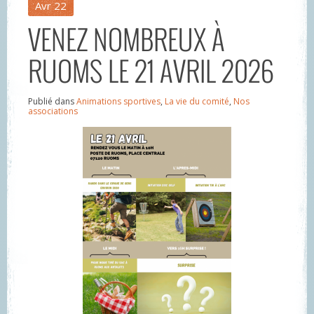
Avr
22
VENEZ NOMBREUX À
RUOMS LE 21 AVRIL 2026
Publié dans
Animations sportives
,
La vie du comité
,
Nos
associations