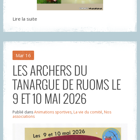
Lire la suite
Mar
16
LES ARCHERS DU
TANARGUE DE RUOMS LE
9 ET 10 MAI 2026
Publié dans
Animations sportives
,
La vie du comité
,
Nos
associations