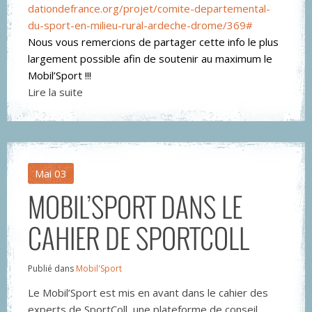
dationdefrance.org/projet/comi
te-departemental-
du-sport-en-m
ilieu-rural-ardeche-drome/369#
Nous vous remercions de partager cette info le plus
largement possible afin de soutenir au maximum le
Mobil’Sport !!!
Lire la suite
Mai
03
MOBIL’SPORT DANS LE
CAHIER DE SPORTCOLL
Publié dans
Mobil'Sport
Le Mobil’Sport est mis en avant dans le cahier des
experts de SportColl, une plateforme de conseil